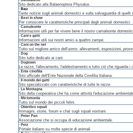
-
Battibaleno
Sito dedicato alla Balaenoptera Physalus.
-
Bau
Tante notizie sugli animali domestici e sulla salvaguardia di quelli s
-
Best in show
Per conoscere le caratteristiche principali degli animali domestici.
-
Camaleonte
Informazioni utili per far vivere bene il nostro camaleonte domestic
-
Cani e gatti
Informazioni utili sui nostri amici a quattro zampe.
-
Cani on the net
Tutto sul migliore amico dell'uomo: allevamenti, esposizioni, prove 
-
Dog
Sito tutto dedicato ai cani.
-
Dogtown
Le razze, l'allevamento, l'addestramento e tutto ciò che riguarda i 
-
Ente cinofilia
Sito ufficiale dell'Ente Nazionale della Cinofilia Italiana.
-
Il mondo dei gatti
Sito specializzato con caratteristiche di tutte le razze.
-
La Montagna
Sito della cooperativa che ha come attività l'educazione ambiental
-
Miciomania
Tutto sul mondo dei piccoli felini.
-
Obiettivo squali
Immagini, storie, forum e chat sugli squali nostrani.
-
Peter Pan
Associazione che si occupa di educazione ambientale.
-
Petz
Portale italiano su molte specie di animali