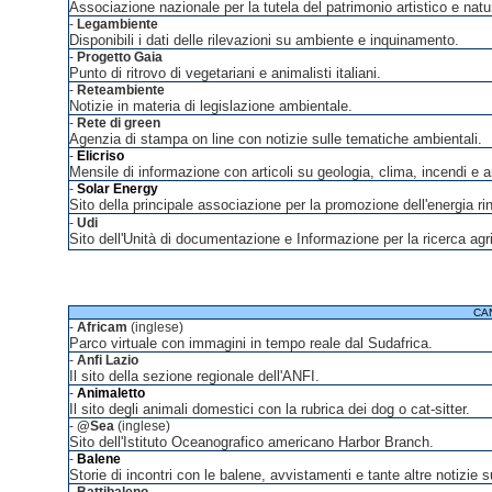
Associazione nazionale per la tutela del patrimonio artistico e natu
-
Legambiente
Disponibili i dati delle rilevazioni su ambiente e inquinamento.
-
Progetto Gaia
Punto di ritrovo di vegetariani e animalisti italiani.
-
Reteambiente
Notizie in materia di legislazione ambientale.
-
Rete di green
Agenzia di stampa on line con notizie sulle tematiche ambientali.
-
Elicriso
Mensile di informazione con articoli su geologia, clima, incendi e a
-
Solar Energy
Sito della principale associazione per la promozione dell'energia ri
-
Udi
Sito dell'Unità di documentazione e Informazione per la ricerca agr
CA
-
Africam
(inglese)
Parco virtuale con immagini in tempo reale dal Sudafrica.
-
Anfi Lazio
Il sito della sezione regionale dell'ANFI.
-
Animaletto
Il sito degli animali domestici con la rubrica dei dog o cat-sitter.
-
@Sea
(inglese)
Sito dell'Istituto Oceanografico americano Harbor Branch.
-
Balene
Storie di incontri con le balene, avvistamenti e tante altre notizie s