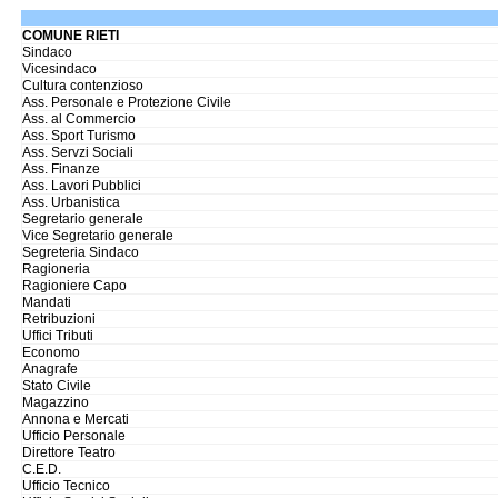
COMUNE RIETI
Sindaco
Vicesindaco
Cultura contenzioso
Ass. Personale e Protezione Civile
Ass. al Commercio
Ass. Sport Turismo
Ass. Servzi Sociali
Ass. Finanze
Ass. Lavori Pubblici
Ass. Urbanistica
Segretario generale
Vice Segretario generale
Segreteria Sindaco
Ragioneria
Ragioniere Capo
Mandati
Retribuzioni
Uffici Tributi
Economo
Anagrafe
Stato Civile
Magazzino
Annona e Mercati
Ufficio Personale
Direttore Teatro
C.E.D.
Ufficio Tecnico