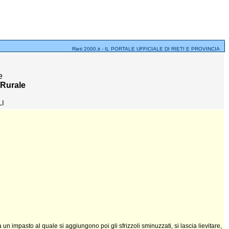
Rieti 2000.it - IL PORTALE UFFICIALE DI RIETI E PROVINCIA
e
 Rurale
LI
 un impasto al quale si aggiungono poi gli sfrizzoli sminuzzati, si lascia lievitare,