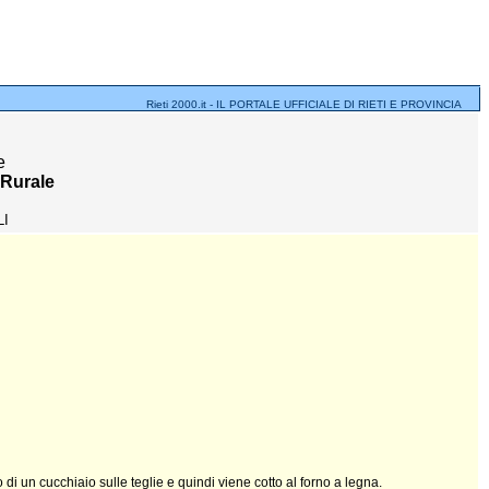
Rieti 2000.it - IL PORTALE UFFICIALE DI RIETI E PROVINCIA
e
 Rurale
LI
o di un cucchiaio sulle teglie e quindi viene cotto al forno a legna.