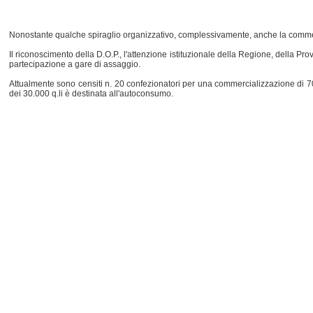
Nonostante qualche spiraglio organizzativo, complessivamente, anche la commerc
Il riconoscimento della D.O.P., l'attenzione istituzionale della Regione, della 
partecipazione a gare di assaggio.
Attualmente sono censiti n. 20 confezionatori per una commercializzazione di 70
dei 30.000 q.li è destinata all'autoconsumo.