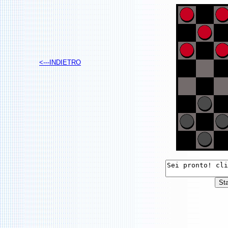
<---
INDIETRO